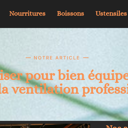
Nourritures
Boissons
Ustensiles
NOTRE ARTICLE
iser pour bien équipe
la ventilation profes