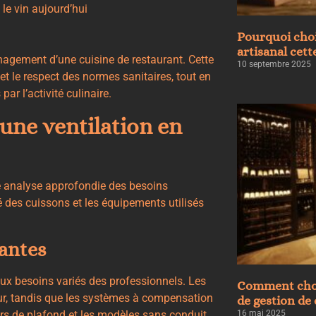
le vin aujourd’hui
Pourquoi choi
artisanal cett
agement d’une cuisine de restaurant
. Cette
10 septembre 2025
l et le respect des normes sanitaires, tout en
ar l’activité culinaire.
une ventilation en
e analyse approfondie des besoins
ité des cuissons et les équipements utilisés
rantes
aux
besoins variés des professionnels
. Les
Comment chois
rieur, tandis que les systèmes à compensation
de gestion de 
16 mai 2025
rs de plafond et les modèles sans conduit