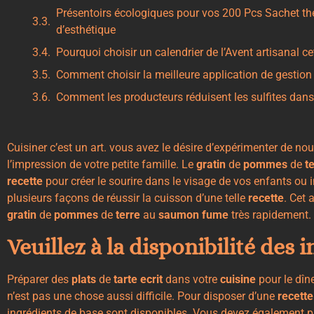
Présentoirs écologiques pour vos 200 Pcs Sachet thé à
d’esthétique
Pourquoi choisir un calendrier de l’Avent artisanal c
Comment choisir la meilleure application de gestion
Comment les producteurs réduisent les sulfites dans 
Cuisiner c’est un art. vous avez le désire d’expérimenter de no
l’impression de votre petite famille. Le
gratin
de
pommes
de
t
recette
pour créer le sourire dans le visage de vos enfants ou in
plusieurs façons de réussir la cuisson d’une telle
recette
. Cet 
gratin
de
pommes
de
terre
au
saumon
fume
très rapidement.
Veuillez à la disponibilité des 
Préparer des
plats
de
tarte
ecrit
dans votre
cuisine
pour le dîne
n’est pas une chose aussi difficile. Pour disposer d’une
recette
ingrédients de base sont disponibles. Vous devez également pr