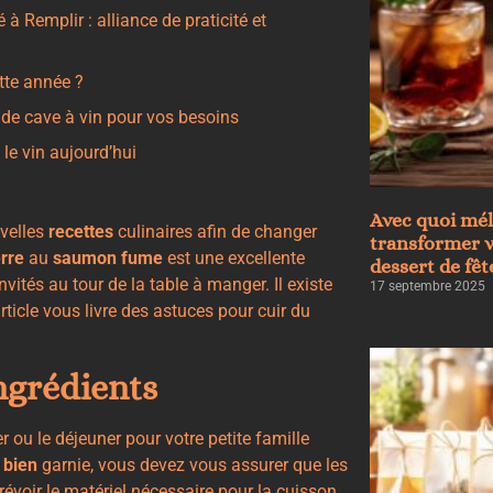
 Remplir : alliance de praticité et
ette année ?
 de cave à vin pour vos besoins
le vin aujourd’hui
Avec quoi mél
uvelles
recettes
culinaires afin de changer
transformer v
erre
au
saumon
fume
est une excellente
dessert de fêt
vités au tour de la table à manger. Il existe
17 septembre 2025
article vous livre des astuces pour cuir du
ingrédients
r ou le déjeuner pour votre petite famille
bien
garnie, vous devez vous assurer que les
évoir le matériel nécessaire pour la cuisson