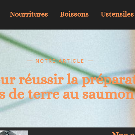
Nourritures
Boissons
Ustensiles
NOTRE ARTICLE
r réussir la préparat
 de terre au saumon