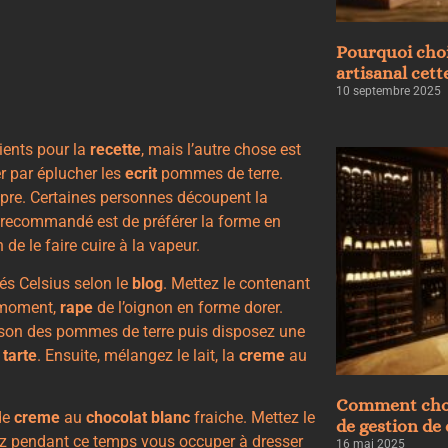
Pourquoi choi
artisanal cett
10 septembre 2025
dients pour la
recette
, mais l’autre chose est
r par éplucher les
ecrit
pommes de terre.
opre. Certaines personnes découpent la
lus recommandé est de préférer la forme en
de le faire cuire à la vapeur.
rés Celsius selon le
blog
. Mettez le contenant
e moment,
rape
de l’oignon en forme dorer.
sson des pommes de terre puis disposez une
e
tarte
. Ensuite, mélangez le lait, la
creme
au
Comment chois
de
creme
au
chocolat blanc
fraiche. Mettez le
de gestion de 
z pendant ce temps vous occuper à dresser
16 mai 2025