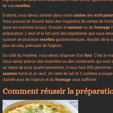
de vos
recettes
.
D’abord, vous devez acheter dans votre
cuisine
des
ecrit
pom
Vous pouvez en trouver dans des magasins de ventes de fruit
dans les marchés locaux. Ensuite, le
saumon
ou du
fromage
f
préparation. L’œuf et le lait sont des ingrédients que vous devez
cuisson de plusieurs
recettes
gastronomiques. Ajoutez de la s
plus de cela, prévoyez de l’oignon.
Du côté du matériel, vous devez disposer d’un
four
. C’est le m
Vous devez prévoir des marmites ou des contenants qui sont s
un repas de pour quatre personnes, il vous faut 800 grammes
saumon
fumé et un œuf. Un verre de lait et 3 cuillères à soup
d’aneth puis de l’oignon et du
fromage
vous suffiront.
Comment réussir la préparatio