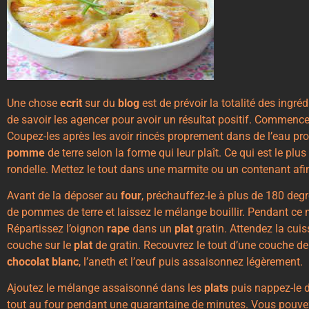
Une chose
ecrit
sur du
blog
est de prévoir la totalité des ingré
de savoir les agencer pour avoir un résultat positif. Commence
Coupez-les après les avoir rincés proprement dans de l’eau pr
pomme
de terre selon la forme qui leur plaît. Ce qui est le p
rondelle. Mettez le tout dans une marmite ou un contenant afin 
Avant de la déposer au
four
, préchauffez-le à plus de 180 deg
de pommes de terre et laissez le mélange bouillir. Pendant c
Répartissez l’oignon
rape
dans un
plat
gratin. Attendez la cui
couche sur le
plat
de gratin. Recouvrez le tout d’une couche d
chocolat blanc
, l’aneth et l’œuf puis assaisonnez légèrement.
Ajoutez le mélange assaisonné dans les
plats
puis nappez-le 
tout au four pendant une quarantaine de minutes. Vous pouve